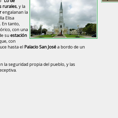
mo
“Lo de
s rurales
, y la
r
engalanan la
la Elisa
. En tanto,
órico, con una
sde su
estación
que, con
duce hasta el
Palacio San José
a bordo de un
on la seguridad propia del pueblo, y las
eceptiva.