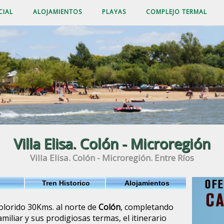
CIAL
ALOJAMIENTOS
PLAYAS
COMPLEJO TERMAL
Villa Elisa. Colón - Microregión
Villa Elisa. Colón - Microregión. Entre Ríos
Tren Historico
Alojamientos
olorido 30Kms. al norte de
Colón
, completando
miliar y sus prodigiosas termas, el itinerario