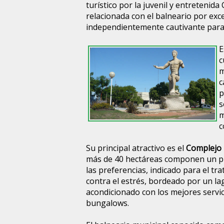
turístico por la juvenil y entretenida
relacionada con el balneario por exce
independientemente cautivante para
E
c
m
c
p
s
m
c
Su principal atractivo es el
Complejo
más de 40 hectáreas componen un pr
las preferencias, indicado para el tr
contra el estrés, bordeado por un lago
acondicionado con los mejores servi
bungalows.