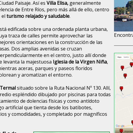
 Ciudad Paisaje. Así es
Villa Elisa,
generalmente
lencia de Entre Ríos, pero más allá de ello, centro
 el
turismo relajado y saludable
.
stá edificada sobre una ordenada planta urbana,
Encontr
uya traza de calles permite aprovechar las
ejores orientaciones en la construcción de las
asas. Dos amplias avenidas se cruzan
erpendicularmente en el centro, justo allí donde
e levanta la majestuosa
Iglesia de la Virgen Niña
,
ientras aceras, parques y paseos floridos
olorean y aromatizan el entorno.
 Termal
situado sobre la Ruta Nacional Nº 130. Allí,
edio espléndido dibujado por piscinas para todas
atamiento de dolencias físicas y como antídoto
 artificial que tienta desde los batibotes,
cios y comodidades, y completado por magníficos