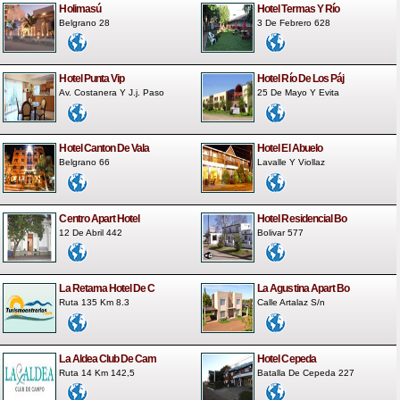
Holimasú
Hotel Termas Y Río
Belgrano 28
3 De Febrero 628
Hotel Punta Vip
Hotel Río De Los Páj
Av. Costanera Y J.j. Paso
25 De Mayo Y Evita
Hotel Canton De Vala
Hotel El Abuelo
Belgrano 66
Lavalle Y Viollaz
Centro Apart Hotel
Hotel Residencial Bo
12 De Abril 442
Bolivar 577
La Retama Hotel De C
La Agustina Apart Bo
Ruta 135 Km 8.3
Calle Artalaz S/n
La Aldea Club De Cam
Hotel Cepeda
Ruta 14 Km 142,5
Batalla De Cepeda 227